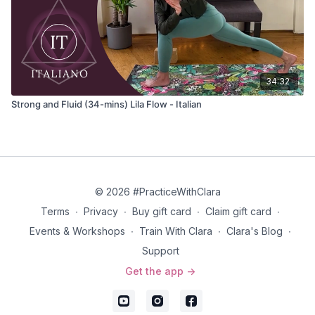
34:32
Strong and Fluid (34-mins) Lila Flow - Italian
© 2026 #PracticeWithClara
Terms
∙
Privacy
∙
Buy gift card
∙
Claim gift card
∙
Events & Workshops
∙
Train With Clara
∙
Clara's Blog
∙
Support
Get the app ->