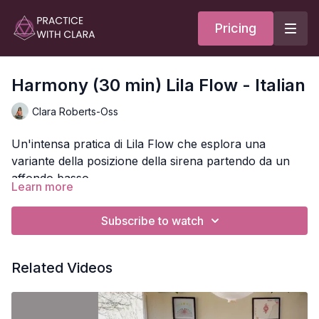
Pricing
Harmony (30 min) Lila Flow - Italian
Clara Roberts-Oss
Un'intensa pratica di Lila Flow che esplora una
variante della posizione della sirena partendo da un
affondo basso.
Learn more
Questa pratica si concentra sull'equilibrio sulle gambe,
il rafforzamento del core e della catena posterione e
Subscribe to watch
mira a creare calore e stabilità nel corpo.
Passeremo attraverso affondi, guerrieri, plank laterali
Related Videos
e spaccate da in piedi per arrivare nella posizione del
bambino alla fine della pratica.