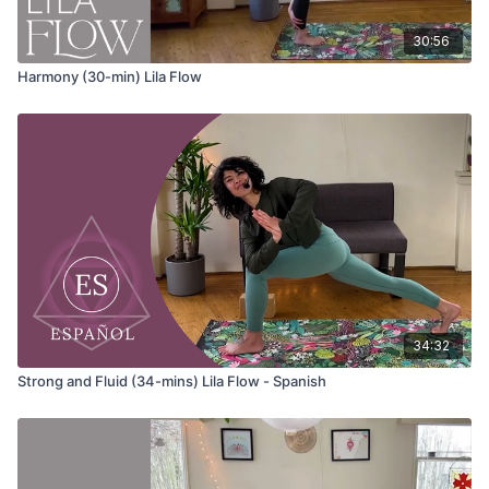
Que haya bondad en tu mirada cuando mires hacia tu
interior.
30:56
Que nunca levantes muros entre la luz y tú.
Harmony (30-min) Lila Flow
Que permitas que la belleza salvaje del mundo invisible
te acoja,
te sostenga y te abrace en la pertenencia.
—
For Belonging
(Para la Pertenencia), de John
O'Donohue.
34:32
Strong and Fluid (34-mins) Lila Flow - Spanish