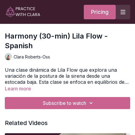
Pricing
Harmony (30-min) Lila Flow -
Spanish
Clara Roberts-Oss
Una clase dinámica de Lila Flow que explora una
variación de la postura de la sirena desde una
estocada baja. Esta clase se enfoca en equilibrios de
pie, activación de core y fortalecimiento de la cadena
Learn more
Estilo:
Lila Flow
posterior para generar calor y estabilidad en el
cuerpo. Fluye a través de estocadas, guerreros,
Duración:
30 minutos
Subscribe to watch
planchas laterales y splits de pie antes de llegar a la
Nivel:
Intermedio / Avanzado
postura del niño para cerrar tu práctica.
Material:
2 bloques
Related Videos
Enfoque:
fortalecimiento de la cadena posterior,