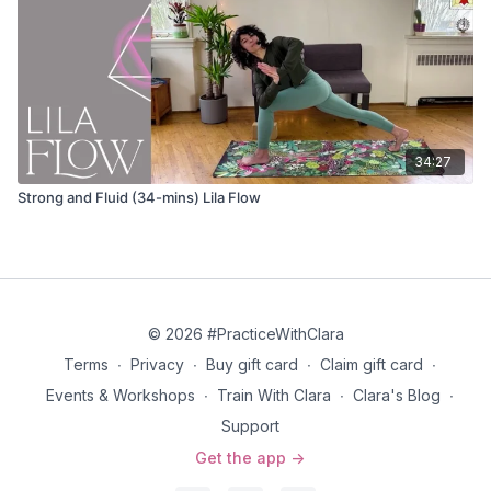
34:27
Strong and Fluid (34-mins) Lila Flow
© 2026 #PracticeWithClara
Terms
∙
Privacy
∙
Buy gift card
∙
Claim gift card
∙
Events & Workshops
∙
Train With Clara
∙
Clara's Blog
∙
Support
Get the app ->